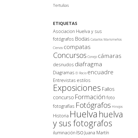
Tertulias
ETIQUETAS
Asociacion Huelva y sus
Bodas
fotógrafos
Caballos Marismeños
compatas
Ciervos
Concursos
cámaras
Conejo
diafragma
desnudos
encuadre
Diagramas
El Rocio
Entrevistas
estilos
Exposiciones
Fallos
Formación
concurso
foto
Fotógrafos
fotografías
Hinojos
Huelva
huelva
Historia
y sus fotografos
iso
iluminación
Juana Martín