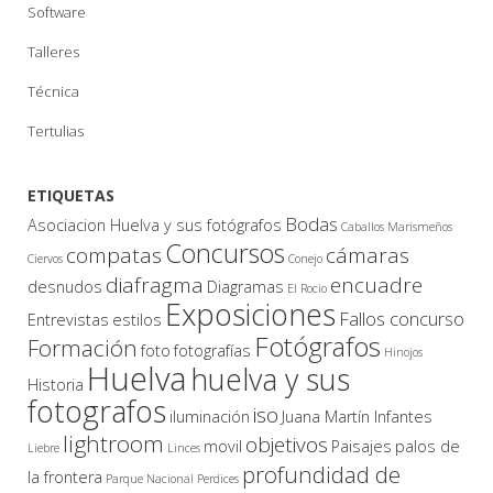
Software
Talleres
Técnica
Tertulias
ETIQUETAS
Bodas
Asociacion Huelva y sus fotógrafos
Caballos Marismeños
Concursos
compatas
cámaras
Ciervos
Conejo
diafragma
encuadre
desnudos
Diagramas
El Rocio
Exposiciones
Fallos concurso
Entrevistas
estilos
Fotógrafos
Formación
foto
fotografías
Hinojos
Huelva
huelva y sus
Historia
fotografos
iso
iluminación
Juana Martín Infantes
lightroom
objetivos
movil
Paisajes
palos de
Liebre
Linces
profundidad de
la frontera
Parque Nacional
Perdices