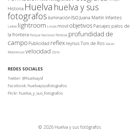
Huelva
huelva y sus
Historia
fotografos
iso
iluminación
Juana Martín Infantes
lightroom
objetivos
movil
Paisajes
palos de
Liebre
Linces
profundidad de
la frontera
Parque Nacional
Perdices
campo
reflex
Publicidad
reynus
Toni de Ros
Vacas
velocidad
Mostrencas
Zorro
REDES SOCIALES
Twitter:
@huelvaysf
Facebook:
huelvaysusfotografos
Flickr:
huelva_y_sus_fotografos
© 2026 Huelva y sus fotógrafos