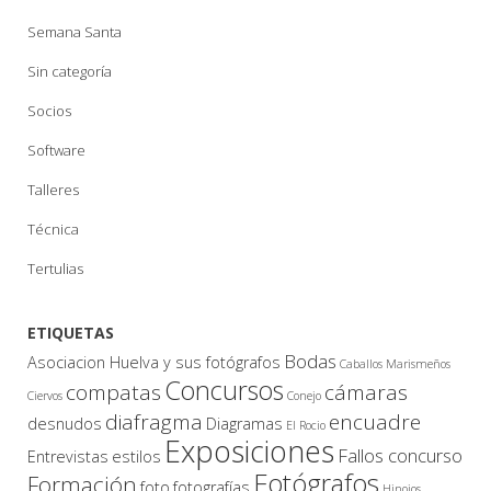
Semana Santa
Sin categoría
Socios
Software
Talleres
Técnica
Tertulias
ETIQUETAS
Bodas
Asociacion Huelva y sus fotógrafos
Caballos Marismeños
Concursos
compatas
cámaras
Ciervos
Conejo
diafragma
encuadre
desnudos
Diagramas
El Rocio
Exposiciones
Fallos concurso
Entrevistas
estilos
Fotógrafos
Formación
foto
fotografías
Hinojos