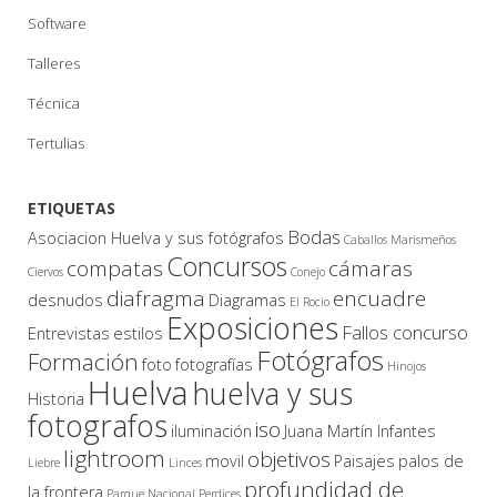
Software
Talleres
Técnica
Tertulias
ETIQUETAS
Bodas
Asociacion Huelva y sus fotógrafos
Caballos Marismeños
Concursos
compatas
cámaras
Ciervos
Conejo
diafragma
encuadre
desnudos
Diagramas
El Rocio
Exposiciones
Fallos concurso
Entrevistas
estilos
Fotógrafos
Formación
foto
fotografías
Hinojos
Huelva
huelva y sus
Historia
fotografos
iso
iluminación
Juana Martín Infantes
lightroom
objetivos
movil
Paisajes
palos de
Liebre
Linces
profundidad de
la frontera
Parque Nacional
Perdices