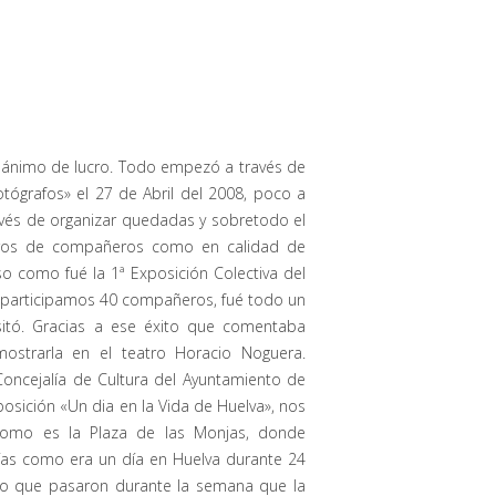
n ánimo de lucro. Todo empezó a través de
otógrafos» el 27 de Abril del 2008, poco a
avés de organizar quedadas y sobretodo el
eros de compañeros como en calidad de
so como fué la 1ª Exposición Colectiva del
e participamos 40 compañeros, fué todo un
isitó. Gracias a ese éxito que comentaba
mostrarla en el teatro Horacio Noguera.
oncejalía de Cultura del Ayuntamiento de
xposición «Un dia en la Vida de Huelva», nos
 como es la Plaza de las Monjas, donde
as como era un día en Huelva durante 24
blico que pasaron durante la semana que la