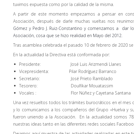
tuvimos expuesta como por la calidad de la misma.
A partir de este momento empezamos a pensar en constru
Asociación, después de darle muchas vueltas nos reunim
Gómez y Pedro J. Ruiz-Constantino y comenzamos a dar los
Asociación, cosa que se hizo realidad e
n Mayo del 2012.
Tras asamblea celebrada el pasado 10 de febrero de 2020 se r
En la actualidad la Directiva está conformada por:
Presidente: José Luis Arizmendi Llanes
Vicepresidenta: Pilar Rodríguez Barranco
Secretario: José Prieto Ramblado
Tesorero: Doulfikar Mouatassim
Vocales : Flor Núñez y Cayetana Santana
Una vez resueltos todos los trámites burocráticos en el me
y lo comunicamos a los compañeros del Grupo «Huelva y sus
fueron uniendo a la Asociación. En la actualidad somos 78
nuestras ideas tanto en las diferentes redes sociales Facebook
Dejamos aquí muestra de las actividades realizadas en este t