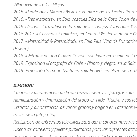
Villanueva de los Castillejos
2015. «Tradiciones Marismeñas», en el marco de las Fiestas Patro
2016. «Tres instantes», en Sala Vázquez Díaz de la Casa Colón de
2016 «Visiones Cruzadas» en la Sala de las Tinajas, Ayamonte. Y e
2016-2017. «7 Pecados Capitales», en Centro Olontense de Arte
2017. «Maternidad & Paternidad», en Sala Plus Ultra de Fundación
(Huelva)
2018: «Retratos de una Ciudad II», que tuvo lugar en la sala de Ex
2019: Exposición «Fotografía de Calle » Blanco y Negro, en la Sala 
2019: Exposición Semana Santa en Sala Ruben´s en Plaza de las 
DIFUSIÓN:
Creación y dinamización de la web www.huelvaysusfotogros.com
Administración y dinamización del grupo en Flickr “Huelva y sus fo
Creación y dinamización de varios grupos y página en Facebook (A
través de la fotografía)
Realización de entrevistas televisivas para dar a conocer nuestras 
Diseño de cartelería y folletos publicitarios para las diferentes act
Presentación de la Asociación al alumnado del Ciclo Formativo de 