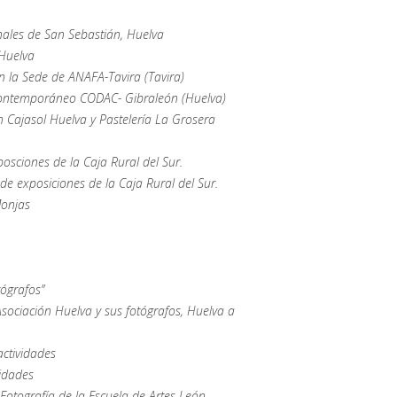
nales de San Sebastián, Huelva
 Huelva
n la Sede de ANAFA-Tavira (Tavira)
 Contemporáneo CODAC- Gibraleón (Huelva)
 Cajasol Huelva y Pastelería La Grosera
posciones de la Caja Rural del Sur.
de exposiciones de la Caja Rural del Sur.
Monjas
tógrafos”
sociación Huelva y sus fotógrafos, Huelva a
actividades
ividades
Fotografía de la Escuela de Artes León