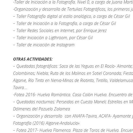
-Taller de Iniciación a la Fotografía. Nivel 0, a cargo de Juana Mart
-Organización y desarrollo de Tertulias Fotográficas, los primeros 
– Taller Fotografía digital al estilo analógico, a cargo de César Gil
– Taller de Iniciación a la Fotografía, a cargo de César Gil
– Taller Redes Sociales en Internet, por Enrique Jerez
– Taller Iniciación a Ligthroom, por César Gil
– Taller de iniciación de Instagram
OTRAS ACTIVIDADES:
– Quedadas fotográficas: Saca de las Yeguas en El Rocío- Almonte; M
Colombinas; Niebla; Ruta de los Molinos en Sotiel Coronada; Fiest
Algarve, Río Tinto en Nerva-Minas de Riotinto, Tintillo, Valdelamus
Tavira…
-Fotea 2016- Huelva Romántica. Casa Colón Huelva. Encuentro de 
– Quedadas nocturnas: Perseidas en Cuesta Maneli; Estrellas en Ma
Dólmenes del Pozuelo Zalamea
– Organización y desarrollo con ANAFA-Tavira, ACAFA- Ayamonte y 
Fotografía (2016) Algarve-Andalucía»
– Fotea 2017- Huelva Flamenca. Plaza de Toros de Huelva. Encuen