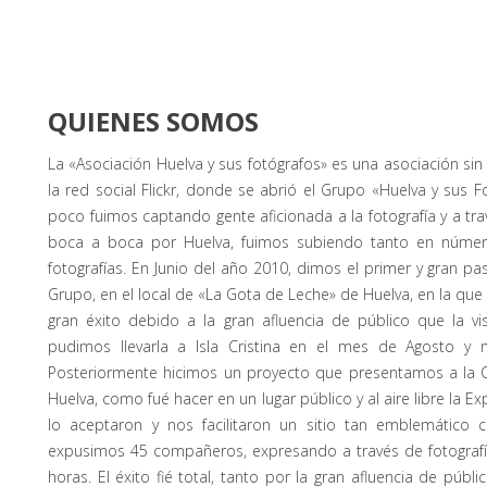
QUIENES SOMOS
La «Asociación Huelva y sus fotógrafos» es una asociación si
la red social Flickr, donde se abrió el Grupo «Huelva y sus F
poco fuimos captando gente aficionada a la fotografía y a tr
boca a boca por Huelva, fuimos subiendo tanto en núm
fotografías. En Junio del año 2010, dimos el primer y gran pa
FOTÓGRAFOS
Grupo, en el local de «La Gota de Leche» de Huelva, en la qu
gran éxito debido a la gran afluencia de público que la v
pudimos llevarla a Isla Cristina en el mes de Agosto y 
Posteriormente hicimos un proyecto que presentamos a la C
Huelva, como fué hacer en un lugar público y al aire libre la E
lo aceptaron y nos facilitaron un sitio tan emblemático
expusimos 45 compañeros, expresando a través de fotografí
horas. El éxito fié total, tanto por la gran afluencia de pú