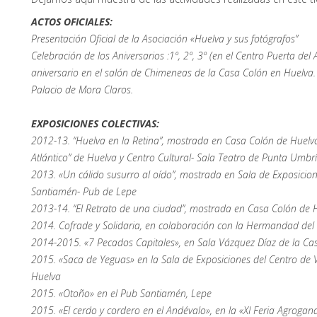
ACTOS OFICIALES:
Presentación Oficial de la Asociación «Huelva y sus fotógrafos”
Celebración de los Aniversarios :1º, 2º, 3º (en el Centro Puerta del A
aniversario en el salón de Chimeneas de la Casa Colón en Huelva. P
Palacio de Mora Claros.
EXPOSICIONES COLECTIVAS:
2012-13. “Huelva en la Retina”, mostrada en Casa Colón de Huelva,
Atlántico” de Huelva y Centro Cultural- Sala Teatro de Punta Umbrí
2013. «Un cálido susurro al oído”, mostrada en Sala de Exposicio
Santiamén- Pub de Lepe
2013-14. “El Retrato de una ciudad”, mostrada en Casa Colón de 
2014. Cofrade y Solidaria, en colaboración con la Hermandad del
2014-2015. «7 Pecados Capitales», en Sala Vázquez Díaz de la Ca
2015. «Saca de Yeguas» en la Sala de Exposiciones del Centro de Vi
Huelva
2015. «Otoño» en el Pub Santiamén, Lepe
2015. «El cerdo y cordero en el Andévalo», en la «XI Feria Agrogana