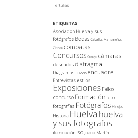
Tertulias
ETIQUETAS
Asociacion Huelva y sus
Bodas
fotógrafos
Caballos Marismeños
compatas
Ciervos
Concursos
cámaras
Conejo
diafragma
desnudos
encuadre
Diagramas
El Rocio
Entrevistas
estilos
Exposiciones
Fallos
Formación
concurso
foto
Fotógrafos
fotografías
Hinojos
Huelva
huelva
Historia
y sus fotografos
iso
iluminación
Juana Martín