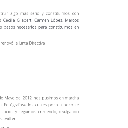
ir algo más serio y constituirnos con
os
Cecilia Gilabert, Carmen López, Marcos
 pasos necesarios para constituirnos en
enovó la Junta Directiva
s de Mayo del 2012, nos pusimos en marcha
 Fotógrafos», los cuales poco a poco se
 socios y seguimos creciendo, divulgando
, twitter …
iempo: