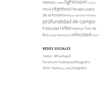
lightroom
Infantes
Liebre
Linces
objetivos
movil
Paisajes
palos
de la frontera
Parque Nacional
Perdices
profundidad de campo
reflex
Publicidad
reynus
Toni de
velocidad
Ros
Vacas Mostrencas
Zorro
REDES SOCIALES
Twitter:
@huelvaysf
Facebook:
huelvaysusfotografos
Flickr:
huelva_y_sus_fotografos