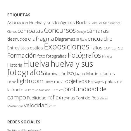
ETIQUETAS
Bodas
Asociacion Huelva y sus fotógrafos
Caballos Marismeños
Concursos
compatas
cámaras
Ciervos
Conejo
diafragma
encuadre
desnudos
Diagramas
El Rocio
Exposiciones
Fallos concurso
Entrevistas
estilos
Fotógrafos
Formación
foto
fotografías
Hinojos
Huelva
huelva y sus
Historia
fotografos
iso
iluminación
Juana Martín Infantes
lightroom
objetivos
movil
Paisajes
palos de
Liebre
Linces
profundidad de
la frontera
Parque Nacional
Perdices
campo
reflex
Publicidad
reynus
Toni de Ros
Vacas
velocidad
Mostrencas
Zorro
REDES SOCIALES
Twitter:
@huelvaysf