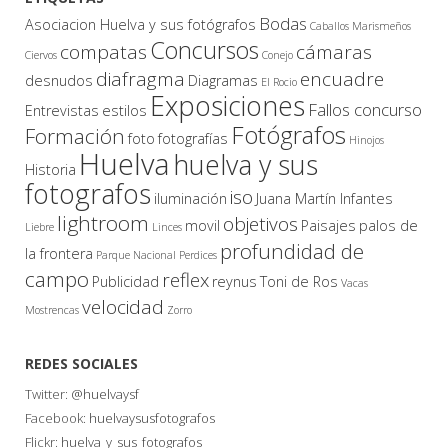
Bodas
Asociacion Huelva y sus fotógrafos
Caballos Marismeños
Concursos
compatas
cámaras
Ciervos
Conejo
diafragma
encuadre
desnudos
Diagramas
El Rocio
Exposiciones
Fallos concurso
Entrevistas
estilos
Fotógrafos
Formación
foto
fotografías
Hinojos
Huelva
huelva y sus
Historia
fotografos
iso
iluminación
Juana Martín Infantes
lightroom
objetivos
movil
Paisajes
palos de
Liebre
Linces
profundidad de
la frontera
Parque Nacional
Perdices
campo
reflex
Publicidad
reynus
Toni de Ros
Vacas
velocidad
Mostrencas
Zorro
REDES SOCIALES
Twitter:
@huelvaysf
Facebook:
huelvaysusfotografos
Flickr:
huelva_y_sus_fotografos