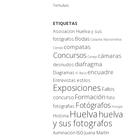
Tertulias
ETIQUETAS
Asociacion Huelva y sus
Bodas
fotógrafos
Caballos Marismeños
compatas
Ciervos
Concursos
cámaras
Conejo
diafragma
desnudos
encuadre
Diagramas
El Rocio
Entrevistas
estilos
Exposiciones
Fallos
Formación
concurso
foto
Fotógrafos
fotografías
Hinojos
Huelva
huelva
Historia
y sus fotografos
iso
iluminación
Juana Martín