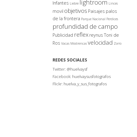
lightroom
Infantes
Liebre
Linces
objetivos
movil
Paisajes
palos
de la frontera
Parque Nacional
Perdices
profundidad de campo
reflex
Publicidad
reynus
Toni de
velocidad
Ros
Vacas Mostrencas
Zorro
REDES SOCIALES
Twitter:
@huelvaysf
Facebook:
huelvaysusfotografos
Flickr:
huelva_y_sus_fotografos