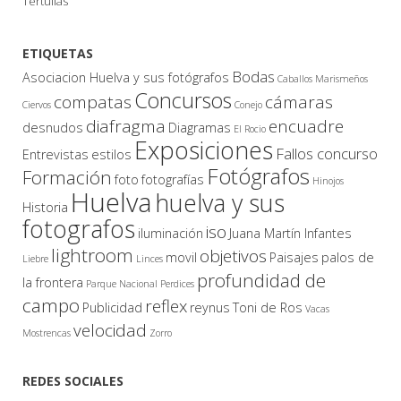
Tertulias
ETIQUETAS
Bodas
Asociacion Huelva y sus fotógrafos
Caballos Marismeños
Concursos
compatas
cámaras
Ciervos
Conejo
diafragma
encuadre
desnudos
Diagramas
El Rocio
Exposiciones
Fallos concurso
Entrevistas
estilos
Fotógrafos
Formación
foto
fotografías
Hinojos
Huelva
huelva y sus
Historia
fotografos
iso
iluminación
Juana Martín Infantes
lightroom
objetivos
movil
Paisajes
palos de
Liebre
Linces
profundidad de
la frontera
Parque Nacional
Perdices
campo
reflex
Publicidad
reynus
Toni de Ros
Vacas
velocidad
Mostrencas
Zorro
REDES SOCIALES