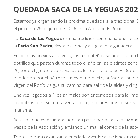
QUEDADA SACA DE LA YEGUAS 20
Estamos ya organizando la próxima quedada a la tradicional 
el próximo 26 de junio de 2026 en la Aldea de El Rocío.
La
Saca de las Yeguas
es una tradición centenaria que se c
la
Feria San Pedro
, fiesta patronal y antigua feria ganadera.
En los días previos a la fecha, los almonteños se adentran en
potrillos que pastan durante todo el año en las distintas zo
26, todo el grupo recorre varias calles de la aldea de El Rocío,
bendecido por el párroco. En este momento, la Asociación de
Virgen del Rocío y sigue su camino para salir de la aldea y diri
Una vez llegados allí, los animales son encerrados para la lim
los potros para su futura venta. Los ejemplares que no son ve
marisma.
Aquellos que estén interesados en participar de esta activida
wasap de la Asociación y enviando un mail al correo de la aso
Todo ello para organizar la quedada y ver localizaciones para