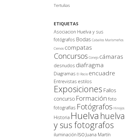
Tertulias
ETIQUETAS
Asociacion Huelva y sus
Bodas
fotógrafos
Caballos Marismeños
compatas
Ciervos
Concursos
cámaras
Conejo
diafragma
desnudos
encuadre
Diagramas
El Rocio
Entrevistas
estilos
Exposiciones
Fallos
Formación
concurso
foto
Fotógrafos
fotografías
Hinojos
Huelva
huelva
Historia
y sus fotografos
iso
iluminación
Juana Martín