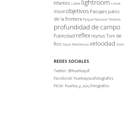
lightroom
Infantes
Liebre
Linces
objetivos
movil
Paisajes
palos
de la frontera
Parque Nacional
Perdices
profundidad de campo
reflex
Publicidad
reynus
Toni de
velocidad
Ros
Vacas Mostrencas
Zorro
REDES SOCIALES
Twitter:
@huelvaysf
Facebook:
huelvaysusfotografos
Flickr:
huelva_y_sus_fotografos