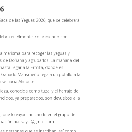
26
Saca de las Yeguas 2026, que se celebrará
elebra en
Almonte
, coincidiendo con
 la marisma para recoger las yeguas y
nas de Doñana y agruparlos. La mañana del
 hasta llegar a la Ermita, donde es
 Ganado Marismeño regala un potrillo a la
girse hacia Almonte.
pieza, conocida como tuza, y el herraje de
ndidos, ya preparados, son devueltos a la
d, que lo vayan indicando en el grupo de
ciación
huelvaysf@gmail.com
 las personas que se inscriban, así como