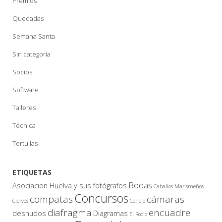
Premios
Quedadas
Semana Santa
Sin categoría
Socios
Software
Talleres
Técnica
Tertulias
ETIQUETAS
Bodas
Asociacion Huelva y sus fotógrafos
Caballos Marismeños
Concursos
compatas
cámaras
Ciervos
Conejo
diafragma
encuadre
desnudos
Diagramas
El Rocio