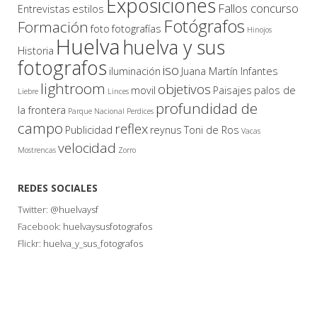
Exposiciones
Fallos concurso
Entrevistas
estilos
Fotógrafos
Formación
foto
fotografías
Hinojos
Huelva
huelva y sus
Historia
fotografos
iso
iluminación
Juana Martín Infantes
lightroom
objetivos
movil
Paisajes
palos de
Liebre
Linces
profundidad de
la frontera
Parque Nacional
Perdices
campo
reflex
Publicidad
reynus
Toni de Ros
Vacas
velocidad
Mostrencas
Zorro
REDES SOCIALES
Twitter:
@huelvaysf
Facebook:
huelvaysusfotografos
Flickr:
huelva_y_sus_fotografos