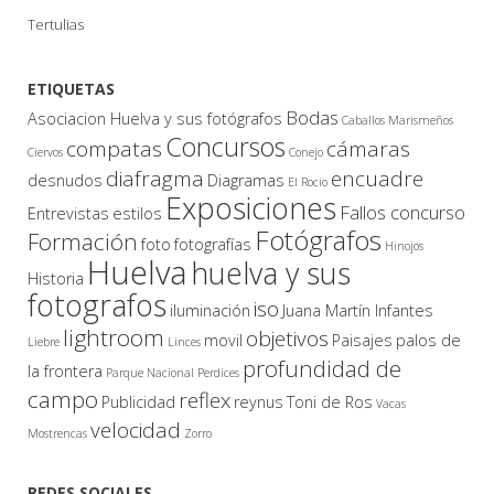
Tertulias
ETIQUETAS
Bodas
Asociacion Huelva y sus fotógrafos
Caballos Marismeños
Concursos
compatas
cámaras
Ciervos
Conejo
diafragma
encuadre
desnudos
Diagramas
El Rocio
Exposiciones
Fallos concurso
Entrevistas
estilos
Fotógrafos
Formación
foto
fotografías
Hinojos
Huelva
huelva y sus
Historia
fotografos
iso
iluminación
Juana Martín Infantes
lightroom
objetivos
movil
Paisajes
palos de
Liebre
Linces
profundidad de
la frontera
Parque Nacional
Perdices
campo
reflex
Publicidad
reynus
Toni de Ros
Vacas
velocidad
Mostrencas
Zorro
REDES SOCIALES