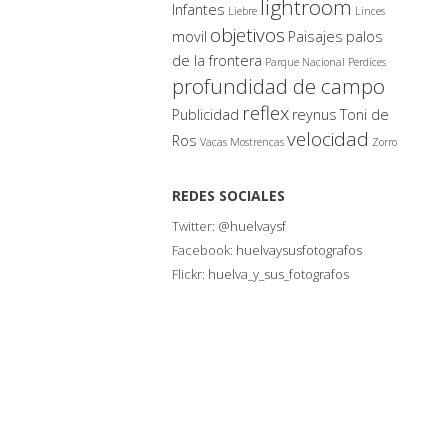
lightroom
Infantes
Liebre
Linces
objetivos
movil
Paisajes
palos
de la frontera
Parque Nacional
Perdices
profundidad de campo
reflex
Publicidad
reynus
Toni de
velocidad
Ros
Vacas Mostrencas
Zorro
REDES SOCIALES
Twitter:
@huelvaysf
Facebook:
huelvaysusfotografos
Flickr:
huelva_y_sus_fotografos