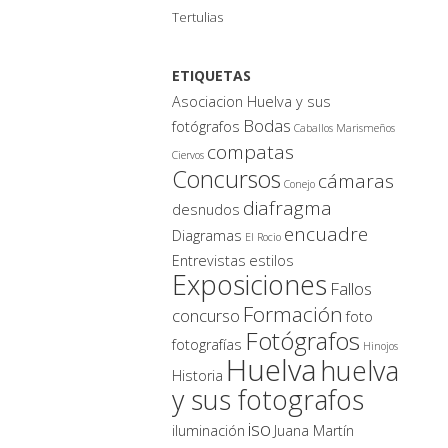
Tertulias
ETIQUETAS
Asociacion Huelva y sus
Bodas
fotógrafos
Caballos Marismeños
compatas
Ciervos
Concursos
cámaras
Conejo
diafragma
desnudos
encuadre
Diagramas
El Rocio
Entrevistas
estilos
Exposiciones
Fallos
Formación
concurso
foto
Fotógrafos
fotografías
Hinojos
Huelva
huelva
Historia
y sus fotografos
iso
iluminación
Juana Martín