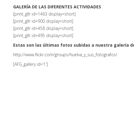
GALERÍA DE LAS DIFERENTES ACTIVIDADES
[print_gllr id=1463 display=short]
[print_gllr id=900 display=short]
[print_gllr id=458 display=short]
[print_gllr id=495 display=short]
Estas son las últimas fotos subidas a nuestra galería de
http://www.flickr.com/groups/huelva_y_sus_fotografos/
[AFG_gallery id=’1′]