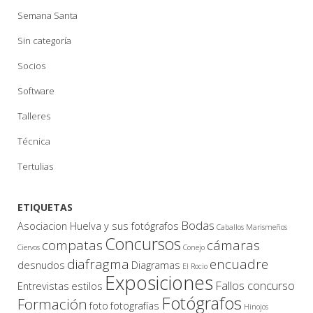
Semana Santa
Sin categoría
Socios
Software
Talleres
Técnica
Tertulias
ETIQUETAS
Bodas
Asociacion Huelva y sus fotógrafos
Caballos Marismeños
Concursos
compatas
cámaras
Ciervos
Conejo
diafragma
encuadre
desnudos
Diagramas
El Rocio
Exposiciones
Fallos concurso
Entrevistas
estilos
Fotógrafos
Formación
foto
fotografías
Hinojos