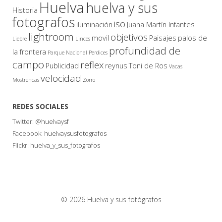
Huelva
huelva y sus
Historia
fotografos
iso
iluminación
Juana Martín Infantes
lightroom
objetivos
movil
Paisajes
palos de
Liebre
Linces
profundidad de
la frontera
Parque Nacional
Perdices
campo
reflex
Publicidad
reynus
Toni de Ros
Vacas
velocidad
Mostrencas
Zorro
REDES SOCIALES
Twitter:
@huelvaysf
Facebook:
huelvaysusfotografos
Flickr:
huelva_y_sus_fotografos
© 2026 Huelva y sus fotógrafos