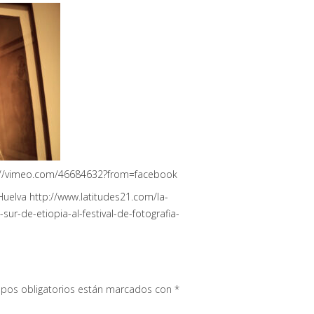
://vimeo.com/46684632?from=facebook
 Huelva
http://www.latitudes21.com/la-
ur-de-etiopia-al-festival-de-fotografia-
pos obligatorios están marcados con
*