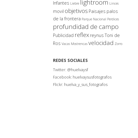
lightroom
Infantes
Liebre
Linces
objetivos
movil
Paisajes
palos
de la frontera
Parque Nacional
Perdices
profundidad de campo
reflex
Publicidad
reynus
Toni de
velocidad
Ros
Vacas Mostrencas
Zorro
REDES SOCIALES
Twitter:
@huelvaysf
Facebook:
huelvaysusfotografos
Flickr:
huelva_y_sus_fotografos