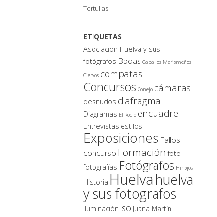
Tertulias
ETIQUETAS
Asociacion Huelva y sus
Bodas
fotógrafos
Caballos Marismeños
compatas
Ciervos
Concursos
cámaras
Conejo
diafragma
desnudos
encuadre
Diagramas
El Rocio
Entrevistas
estilos
Exposiciones
Fallos
Formación
concurso
foto
Fotógrafos
fotografías
Hinojos
Huelva
huelva
Historia
y sus fotografos
iso
iluminación
Juana Martín