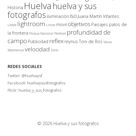
Huelva
huelva y sus
Historia
fotografos
iso
iluminación
Juana Martín Infantes
lightroom
objetivos
movil
Paisajes
palos de
Liebre
Linces
profundidad de
la frontera
Parque Nacional
Perdices
campo
reflex
Publicidad
reynus
Toni de Ros
Vacas
velocidad
Mostrencas
Zorro
REDES SOCIALES
Twitter:
@huelvaysf
Facebook:
huelvaysusfotografos
Flickr:
huelva_y_sus_fotografos
© 2026 Huelva y sus fotógrafos