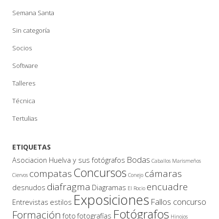
Semana Santa
Sin categoría
Socios
Software
Talleres
Técnica
Tertulias
ETIQUETAS
Bodas
Asociacion Huelva y sus fotógrafos
Caballos Marismeños
Concursos
compatas
cámaras
Ciervos
Conejo
diafragma
encuadre
desnudos
Diagramas
El Rocio
Exposiciones
Fallos concurso
Entrevistas
estilos
Fotógrafos
Formación
foto
fotografías
Hinojos