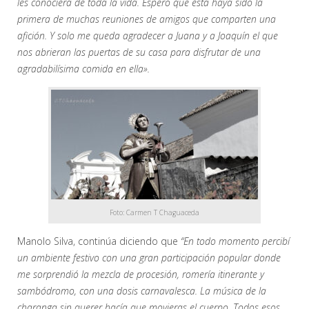
les conociera de toda la vida. Espero que ésta haya sido la
primera de muchas reuniones de amigos que comparten una
afición. Y solo me queda agradecer a Juana y a Joaquín el que
nos abrieran las puertas de su casa para disfrutar de una
agradabilísima comida en ella».
Foto: Carmen T Chaguaceda
Manolo Silva, continúa diciendo que
“En todo momento percibí
un ambiente festivo con una gran participación popular donde
me sorprendió la mezcla de procesión, romería itinerante y
sambódromo, con una dosis carnavalesca. La música de la
charanga sin querer hacía que movieras el cuerpo. Todos esos