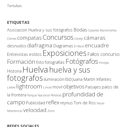
Tertulias
ETIQUETAS
Bodas
Asociacion Huelva y sus fotógrafos
Caballos Marismeños
Concursos
compatas
cámaras
Ciervos
Conejo
diafragma
encuadre
desnudos
Diagramas
El Rocio
Exposiciones
Fallos concurso
Entrevistas
estilos
Fotógrafos
Formación
foto
fotografías
Hinojos
Huelva
huelva y sus
Historia
fotografos
iso
iluminación
Juana Martín Infantes
lightroom
objetivos
movil
Paisajes
palos de
Liebre
Linces
profundidad de
la frontera
Parque Nacional
Perdices
campo
reflex
Publicidad
reynus
Toni de Ros
Vacas
velocidad
Mostrencas
Zorro
REDES SOCIALES