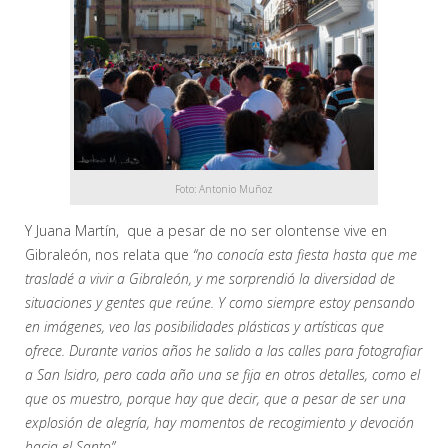
Foto: Antonio Muñoz
Y Juana Martín, que a pesar de no ser olontense vive en
Gibraleón, nos relata que
“no conocía esta fiesta hasta que me
trasladé a vivir a Gibraleón, y me sorprendió la diversidad de
situaciones y gentes que reúne. Y como siempre estoy pensando
en imágenes, veo las posibilidades plásticas y artísticas que
ofrece. Durante varios años he salido a las calles para fotografiar
a San Isidro, pero cada año una se fija en otros detalles, como el
que os muestro, porque hay que decir, que a pesar de ser una
explosión de alegría, hay momentos de recogimiento y devoción
hacia el Santo”.