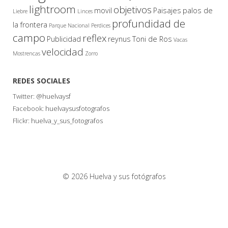
lightroom
objetivos
movil
Paisajes
palos de
Liebre
Linces
profundidad de
la frontera
Parque Nacional
Perdices
campo
reflex
Publicidad
reynus
Toni de Ros
Vacas
velocidad
Mostrencas
Zorro
REDES SOCIALES
Twitter:
@huelvaysf
Facebook:
huelvaysusfotografos
Flickr:
huelva_y_sus_fotografos
© 2026 Huelva y sus fotógrafos