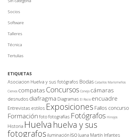
Sin categoría
Socios
Software
Talleres
Técnica
Tertulias
ETIQUETAS
Bodas
Asociacion Huelva y sus fotógrafos
Caballos Marismeños
Concursos
compatas
cámaras
Ciervos
Conejo
diafragma
encuadre
desnudos
Diagramas
El Rocio
Exposiciones
Fallos concurso
Entrevistas
estilos
Fotógrafos
Formación
foto
fotografías
Hinojos
Huelva
huelva y sus
Historia
fotografos
iso
iluminación
Juana Martín Infantes