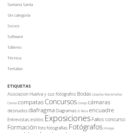
Semana Santa
Sin categoría
Socios
Software
Talleres
Técnica
Tertulias
ETIQUETAS
Bodas
Asociacion Huelva y sus fotógrafos
Caballos Marismeños
Concursos
compatas
cámaras
Ciervos
Conejo
diafragma
encuadre
desnudos
Diagramas
El Rocio
Exposiciones
Fallos concurso
Entrevistas
estilos
Fotógrafos
Formación
foto
fotografías
Hinojos