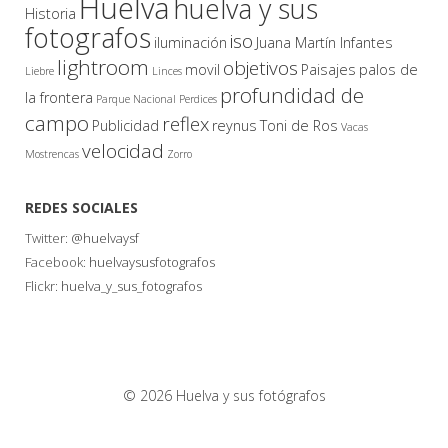
Huelva
huelva y sus
Historia
fotografos
iso
iluminación
Juana Martín Infantes
lightroom
objetivos
movil
Paisajes
palos de
Liebre
Linces
profundidad de
la frontera
Parque Nacional
Perdices
campo
reflex
Publicidad
reynus
Toni de Ros
Vacas
velocidad
Mostrencas
Zorro
REDES SOCIALES
Twitter:
@huelvaysf
Facebook:
huelvaysusfotografos
Flickr:
huelva_y_sus_fotografos
© 2026 Huelva y sus fotógrafos