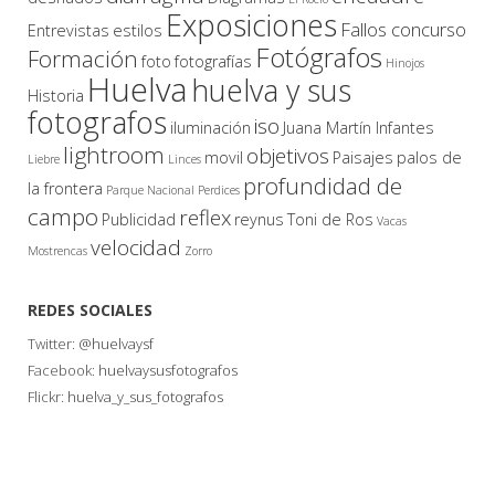
Exposiciones
Fallos concurso
Entrevistas
estilos
Fotógrafos
Formación
foto
fotografías
Hinojos
Huelva
huelva y sus
Historia
fotografos
iso
iluminación
Juana Martín Infantes
lightroom
objetivos
movil
Paisajes
palos de
Liebre
Linces
profundidad de
la frontera
Parque Nacional
Perdices
campo
reflex
Publicidad
reynus
Toni de Ros
Vacas
velocidad
Mostrencas
Zorro
REDES SOCIALES
Twitter:
@huelvaysf
Facebook:
huelvaysusfotografos
Flickr:
huelva_y_sus_fotografos