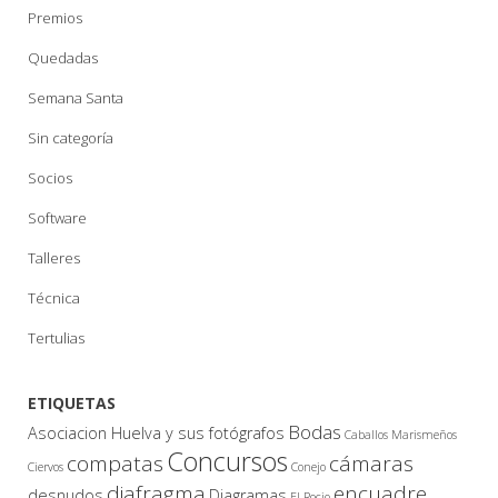
Premios
Quedadas
Semana Santa
Sin categoría
Socios
Software
Talleres
Técnica
Tertulias
ETIQUETAS
Bodas
Asociacion Huelva y sus fotógrafos
Caballos Marismeños
Concursos
compatas
cámaras
Ciervos
Conejo
diafragma
encuadre
desnudos
Diagramas
El Rocio