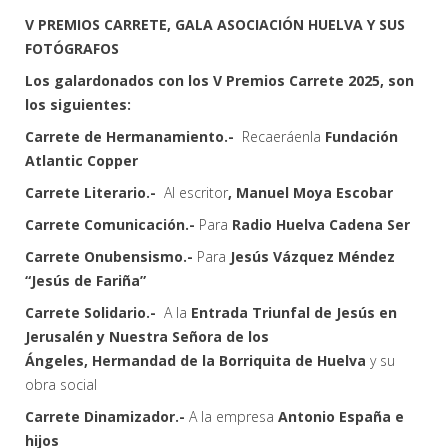
V PREMIOS CARRETE, GALA ASOCIACIÓN HUELVA Y SUS
FOTÓGRAFOS
Los galardonados con los V Premios Carrete 2025, son
los siguientes:
Carrete de Hermanamiento.-
Recaeráenla
Fundación
Atlantic Copper
Carrete Literario.-
Al escritor
, Manuel Moya Escobar
Carrete Comunicación.-
Para
Radio Huelva Cadena Ser
Carrete Onubensismo.-
Para
Jesús Vázquez Méndez
“Jesús de Fariña”
Carrete Solidario.-
A la
Entrada Triunfal de Jesús en
Jerusalén y Nuestra Señora de los
Ángeles, Hermandad de la Borriquita de Huelva
y su
obra social
Carrete Dinamizador.-
A la empresa
Antonio España e
hijos