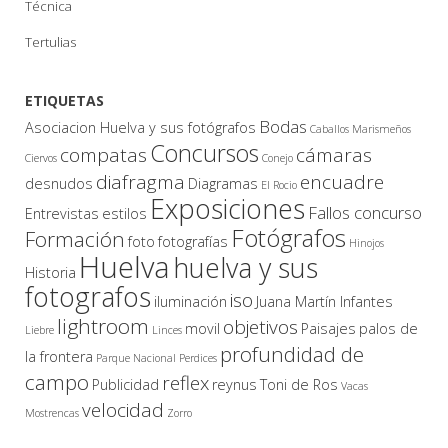
Técnica
Tertulias
ETIQUETAS
Bodas
Asociacion Huelva y sus fotógrafos
Caballos Marismeños
Concursos
compatas
cámaras
Ciervos
Conejo
diafragma
encuadre
desnudos
Diagramas
El Rocio
Exposiciones
Fallos concurso
Entrevistas
estilos
Fotógrafos
Formación
foto
fotografías
Hinojos
Huelva
huelva y sus
Historia
fotografos
iso
iluminación
Juana Martín Infantes
lightroom
objetivos
movil
Paisajes
palos de
Liebre
Linces
profundidad de
la frontera
Parque Nacional
Perdices
campo
reflex
Publicidad
reynus
Toni de Ros
Vacas
velocidad
Mostrencas
Zorro