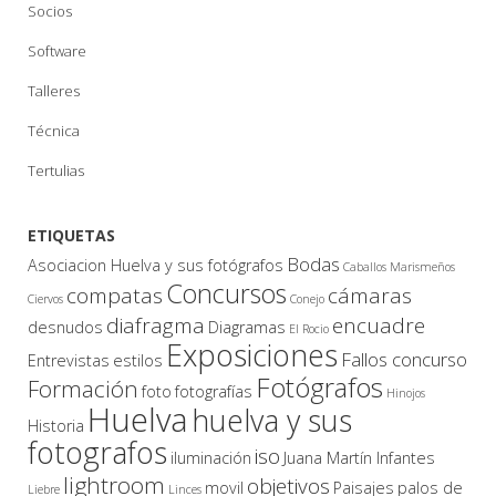
Socios
Software
Talleres
Técnica
Tertulias
ETIQUETAS
Bodas
Asociacion Huelva y sus fotógrafos
Caballos Marismeños
Concursos
compatas
cámaras
Ciervos
Conejo
diafragma
encuadre
desnudos
Diagramas
El Rocio
Exposiciones
Fallos concurso
Entrevistas
estilos
Fotógrafos
Formación
foto
fotografías
Hinojos
Huelva
huelva y sus
Historia
fotografos
iso
iluminación
Juana Martín Infantes
lightroom
objetivos
movil
Paisajes
palos de
Liebre
Linces