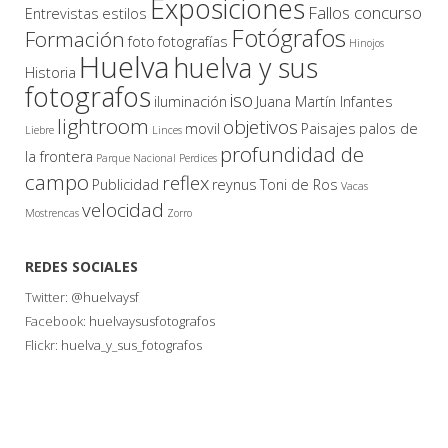
Exposiciones
Fallos concurso
Entrevistas
estilos
Fotógrafos
Formación
foto
fotografías
Hinojos
Huelva
huelva y sus
Historia
fotografos
iso
iluminación
Juana Martín Infantes
lightroom
objetivos
movil
Paisajes
palos de
Liebre
Linces
profundidad de
la frontera
Parque Nacional
Perdices
campo
reflex
Publicidad
reynus
Toni de Ros
Vacas
velocidad
Mostrencas
Zorro
REDES SOCIALES
Twitter:
@huelvaysf
Facebook:
huelvaysusfotografos
Flickr:
huelva_y_sus_fotografos