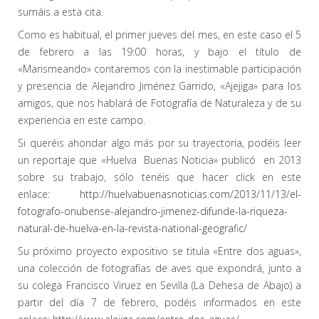
sumáis a esta cita.
Como es habitual, el primer jueves del mes, en este caso el 5
de febrero a las 19:00 horas, y bajo el título de
«Marismeando» contaremos con la inestimable participación
y presencia de Alejandro Jiménez Garrido, «Ajejiga» para los
amigos, que nos hablará de Fotografía de Naturaleza y de su
experiencia en este campo.
Si queréis ahondar algo más por su trayectoria, podéis leer
un reportaje que «Huelva Buenas Noticia» publicó en 2013
sobre su trabajo, sólo tenéis que hacer click en este
enlace:
http://huelvabuenasnoticias.com/2013/11/13/el-
fotografo-onubense-alejandro-jimenez-difunde-la-riqueza-
natural-de-huelva-en-la-revista-national-geografic/
Su próximo proyecto expositivo se titula «Entre dos aguas»,
una colección de fotografías de aves que expondrá, junto a
su colega Francisco Viruez en Sevilla (La Dehesa de Abajo) a
partir del día 7 de febrero, podéis informados en este