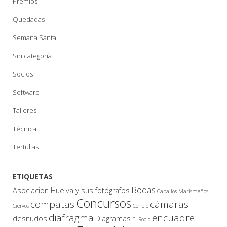
Premios
Quedadas
Semana Santa
Sin categoría
Socios
Software
Talleres
Técnica
Tertulias
ETIQUETAS
Bodas
Asociacion Huelva y sus fotógrafos
Caballos Marismeños
Concursos
compatas
cámaras
Ciervos
Conejo
diafragma
encuadre
desnudos
Diagramas
El Rocio