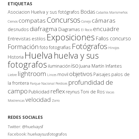
ETIQUETAS
Bodas
Asociacion Huelva y sus fotógrafos
Caballos Marismeños
Concursos
compatas
cámaras
Ciervos
Conejo
diafragma
encuadre
desnudos
Diagramas
El Rocio
Exposiciones
Fallos concurso
Entrevistas
estilos
Fotógrafos
Formación
foto
fotografías
Hinojos
Huelva
huelva y sus
Historia
fotografos
iso
iluminación
Juana Martín Infantes
lightroom
objetivos
movil
Paisajes
palos de
Liebre
Linces
profundidad de
la frontera
Parque Nacional
Perdices
campo
reflex
Publicidad
reynus
Toni de Ros
Vacas
velocidad
Mostrencas
Zorro
REDES SOCIALES
Twitter:
@huelvaysf
Facebook:
huelvaysusfotografos