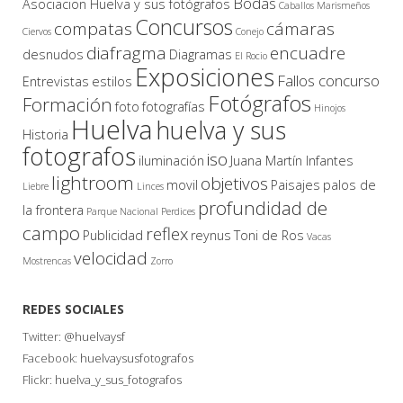
Bodas
Asociacion Huelva y sus fotógrafos
Caballos Marismeños
Concursos
compatas
cámaras
Ciervos
Conejo
diafragma
encuadre
desnudos
Diagramas
El Rocio
Exposiciones
Fallos concurso
Entrevistas
estilos
Fotógrafos
Formación
foto
fotografías
Hinojos
Huelva
huelva y sus
Historia
fotografos
iso
iluminación
Juana Martín Infantes
lightroom
objetivos
movil
Paisajes
palos de
Liebre
Linces
profundidad de
la frontera
Parque Nacional
Perdices
campo
reflex
Publicidad
reynus
Toni de Ros
Vacas
velocidad
Mostrencas
Zorro
REDES SOCIALES
Twitter:
@huelvaysf
Facebook:
huelvaysusfotografos
Flickr:
huelva_y_sus_fotografos