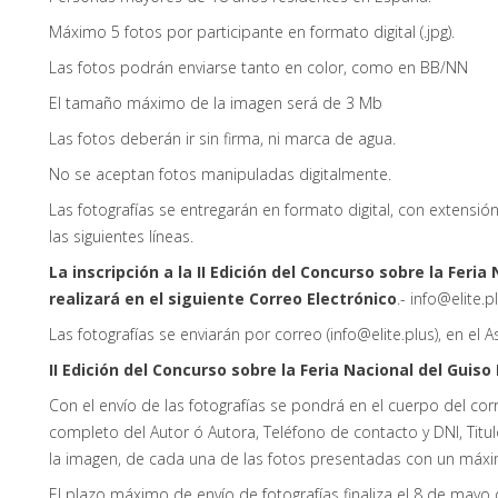
Máximo 5 fotos por participante en formato digital (.jpg).
Las fotos podrán enviarse tanto en color, como en BB/NN
El tamaño máximo de la imagen será de 3 Mb
Las fotos deberán ir sin firma, ni marca de agua.
No se aceptan fotos manipuladas digitalmente.
Las fotografías se entregarán en formato digital, con extensión
las siguientes líneas.
La inscripción a la II Edición del Concurso sobre la Feri
realizará en el siguiente Correo Electrónico
.- info@elite.p
Las fotografías se enviarán por correo (info@elite.plus), en el 
II Edición del Concurso sobre la Feria Nacional del Guiso
Con el envío de las fotografías se pondrá en el cuerpo del cor
completo del Autor ó Autora, Teléfono de contacto y DNI, Titul
la imagen, de cada una de las fotos presentadas con un máxi
El plazo máximo de envío de fotografías finaliza el 8 de mayo 