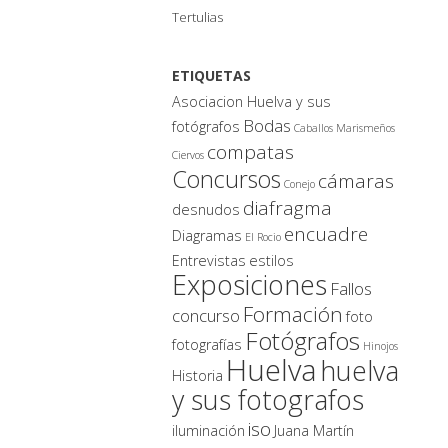
Tertulias
ETIQUETAS
Asociacion Huelva y sus
Bodas
fotógrafos
Caballos Marismeños
compatas
Ciervos
Concursos
cámaras
Conejo
diafragma
desnudos
encuadre
Diagramas
El Rocio
Entrevistas
estilos
Exposiciones
Fallos
Formación
concurso
foto
Fotógrafos
fotografías
Hinojos
Huelva
huelva
Historia
y sus fotografos
iso
iluminación
Juana Martín