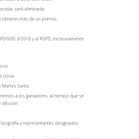
lecidas será eliminada.
á obtener más de un premio.
OPDGDD 3/2018 y al RGPD, exclusivamente
icos
e Usisa
s Martes Santo
 premios a los ganadores, al tiempo que se
difusión.
fotografía y representantes designados