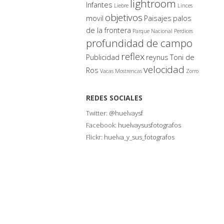
lightroom
Infantes
Liebre
Linces
objetivos
movil
Paisajes
palos
de la frontera
Parque Nacional
Perdices
profundidad de campo
reflex
Publicidad
reynus
Toni de
velocidad
Ros
Vacas Mostrencas
Zorro
REDES SOCIALES
Twitter:
@huelvaysf
Facebook:
huelvaysusfotografos
Flickr:
huelva_y_sus_fotografos