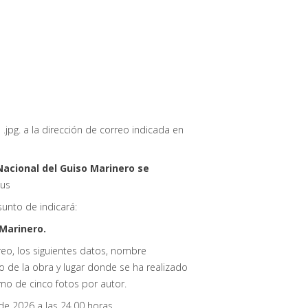
 .jpg. a la dirección de correo indicada en
a Nacional del Guiso Marinero se
lus
Asunto de indicará:
 Marinero.
reo, los siguientes datos, nombre
o de la obra y lugar donde se ha realizado
mo de cinco fotos por autor.
de 2026 a las 24,00 horas.