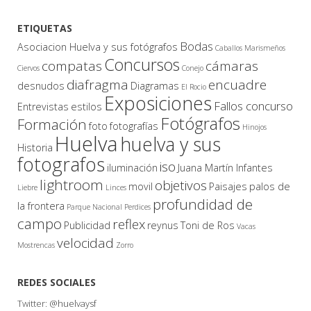
ETIQUETAS
Bodas
Asociacion Huelva y sus fotógrafos
Caballos Marismeños
Concursos
compatas
cámaras
Ciervos
Conejo
diafragma
encuadre
desnudos
Diagramas
El Rocio
Exposiciones
Fallos concurso
Entrevistas
estilos
Fotógrafos
Formación
foto
fotografías
Hinojos
Huelva
huelva y sus
Historia
fotografos
iso
iluminación
Juana Martín Infantes
lightroom
objetivos
movil
Paisajes
palos de
Liebre
Linces
profundidad de
la frontera
Parque Nacional
Perdices
campo
reflex
Publicidad
reynus
Toni de Ros
Vacas
velocidad
Mostrencas
Zorro
REDES SOCIALES
Twitter:
@huelvaysf