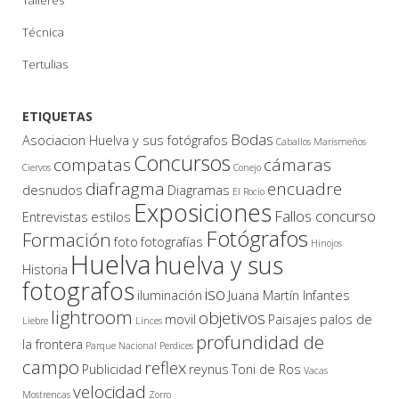
Técnica
Tertulias
ETIQUETAS
Bodas
Asociacion Huelva y sus fotógrafos
Caballos Marismeños
Concursos
compatas
cámaras
Ciervos
Conejo
diafragma
encuadre
desnudos
Diagramas
El Rocio
Exposiciones
Fallos concurso
Entrevistas
estilos
Fotógrafos
Formación
foto
fotografías
Hinojos
Huelva
huelva y sus
Historia
fotografos
iso
iluminación
Juana Martín Infantes
lightroom
objetivos
movil
Paisajes
palos de
Liebre
Linces
profundidad de
la frontera
Parque Nacional
Perdices
campo
reflex
Publicidad
reynus
Toni de Ros
Vacas
velocidad
Mostrencas
Zorro