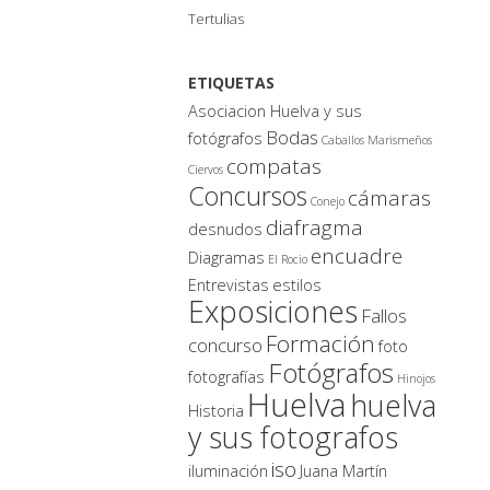
Tertulias
ETIQUETAS
Asociacion Huelva y sus
Bodas
fotógrafos
Caballos Marismeños
compatas
Ciervos
Concursos
cámaras
Conejo
diafragma
desnudos
encuadre
Diagramas
El Rocio
Entrevistas
estilos
Exposiciones
Fallos
Formación
concurso
foto
Fotógrafos
fotografías
Hinojos
Huelva
huelva
Historia
y sus fotografos
iso
iluminación
Juana Martín