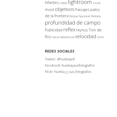
lightroom
Infantes
Liebre
Linces
objetivos
movil
Paisajes
palos
de la frontera
Parque Nacional
Perdices
profundidad de campo
reflex
Publicidad
reynus
Toni de
velocidad
Ros
Vacas Mostrencas
Zorro
REDES SOCIALES
Twitter:
@huelvaysf
Facebook:
huelvaysusfotografos
Flickr:
huelva_y_sus_fotografos