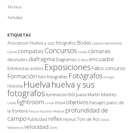
Técnica
Tertulias
ETIQUETAS
Bodas
Asociacion Huelva y sus fotógrafos
Caballos Marismeños
Concursos
compatas
cámaras
Ciervos
Conejo
diafragma
encuadre
desnudos
Diagramas
El Rocio
Exposiciones
Fallos concurso
Entrevistas
estilos
Fotógrafos
Formación
foto
fotografías
Hinojos
Huelva
huelva y sus
Historia
fotografos
iso
iluminación
Juana Martín Infantes
lightroom
objetivos
movil
Paisajes
palos de
Liebre
Linces
profundidad de
la frontera
Parque Nacional
Perdices
campo
reflex
Publicidad
reynus
Toni de Ros
Vacas
velocidad
Mostrencas
Zorro