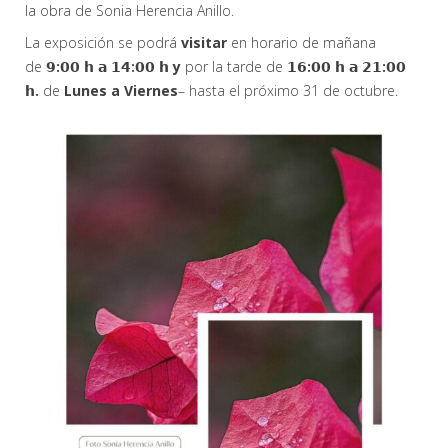
la obra de Sonia Herencia Anillo.
La exposición se podrá
visitar
en horario de mañana
de
𝟵:𝟬𝟬 𝗵 𝗮 𝟭𝟰:𝟬𝟬 𝗵 y
por la tarde de
𝟭𝟲:𝟬𝟬 𝗵 𝗮 𝟮𝟭:𝟬𝟬
𝗵.
de
Lunes a Viernes
– hasta el próximo 31 de octubre.