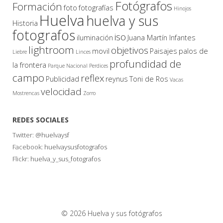
Fotógrafos
Formación
foto
fotografías
Hinojos
Huelva
huelva y sus
Historia
fotografos
iso
iluminación
Juana Martín Infantes
lightroom
objetivos
movil
Paisajes
palos de
Liebre
Linces
profundidad de
la frontera
Parque Nacional
Perdices
campo
reflex
Publicidad
reynus
Toni de Ros
Vacas
velocidad
Mostrencas
Zorro
REDES SOCIALES
Twitter:
@huelvaysf
Facebook:
huelvaysusfotografos
Flickr:
huelva_y_sus_fotografos
© 2026 Huelva y sus fotógrafos