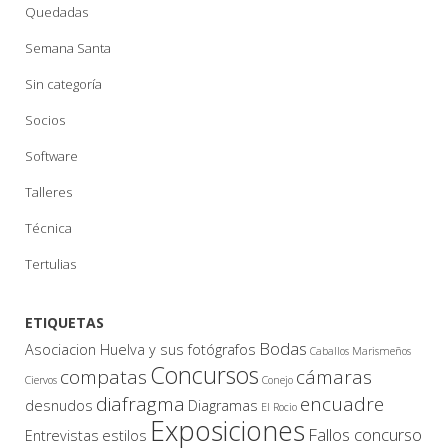
Quedadas
Semana Santa
Sin categoría
Socios
Software
Talleres
Técnica
Tertulias
ETIQUETAS
Bodas
Asociacion Huelva y sus fotógrafos
Caballos Marismeños
Concursos
compatas
cámaras
Ciervos
Conejo
diafragma
encuadre
desnudos
Diagramas
El Rocio
Exposiciones
Fallos concurso
Entrevistas
estilos