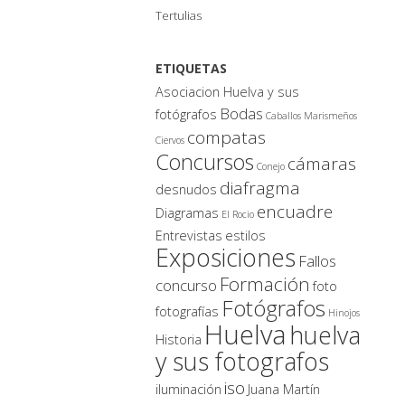
Tertulias
ETIQUETAS
Asociacion Huelva y sus
Bodas
fotógrafos
Caballos Marismeños
compatas
Ciervos
Concursos
cámaras
Conejo
diafragma
desnudos
encuadre
Diagramas
El Rocio
Entrevistas
estilos
Exposiciones
Fallos
Formación
concurso
foto
Fotógrafos
fotografías
Hinojos
Huelva
huelva
Historia
y sus fotografos
iso
iluminación
Juana Martín