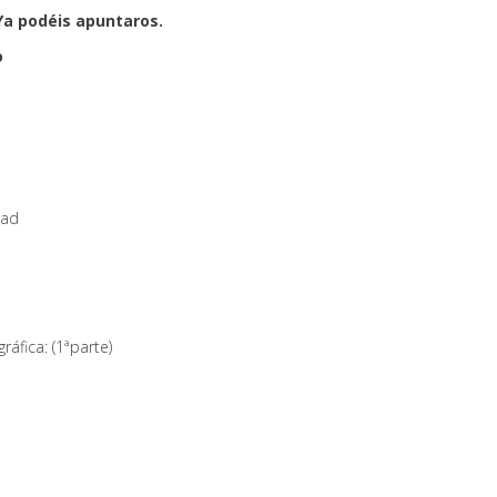
Ya podéis apuntaros.
o
dad
áfica: (1ªparte)