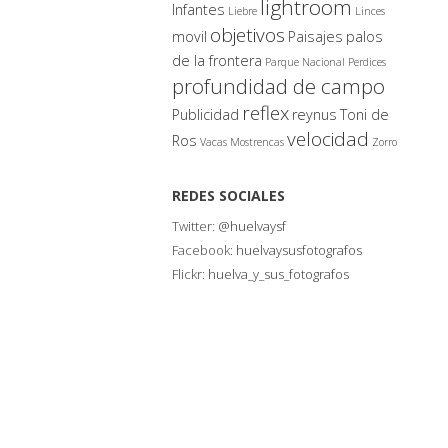
lightroom
Infantes
Liebre
Linces
objetivos
movil
Paisajes
palos
de la frontera
Parque Nacional
Perdices
profundidad de campo
reflex
Publicidad
reynus
Toni de
velocidad
Ros
Vacas Mostrencas
Zorro
REDES SOCIALES
Twitter:
@huelvaysf
Facebook:
huelvaysusfotografos
Flickr:
huelva_y_sus_fotografos