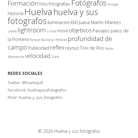
Fotógrafos
Formación
foto
fotografías
Hinojos
Huelva
huelva y sus
Historia
fotografos
iso
iluminación
Juana Martín Infantes
lightroom
objetivos
movil
Paisajes
palos de
Liebre
Linces
profundidad de
la frontera
Parque Nacional
Perdices
campo
reflex
Publicidad
reynus
Toni de Ros
Vacas
velocidad
Mostrencas
Zorro
REDES SOCIALES
Twitter:
@huelvaysf
Facebook:
huelvaysusfotografos
Flickr:
huelva_y_sus_fotografos
© 2026 Huelva y sus fotógrafos