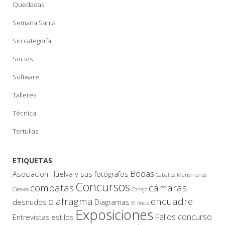
Quedadas
Semana Santa
Sin categoría
Socios
Software
Talleres
Técnica
Tertulias
ETIQUETAS
Bodas
Asociacion Huelva y sus fotógrafos
Caballos Marismeños
Concursos
compatas
cámaras
Ciervos
Conejo
diafragma
encuadre
desnudos
Diagramas
El Rocio
Exposiciones
Fallos concurso
Entrevistas
estilos