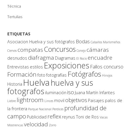
Técnica
Tertulias
ETIQUETAS
Bodas
Asociacion Huelva y sus fotógrafos
Caballos Marismeños
Concursos
compatas
cámaras
Ciervos
Conejo
diafragma
encuadre
desnudos
Diagramas
El Rocio
Exposiciones
Fallos concurso
Entrevistas
estilos
Fotógrafos
Formación
foto
fotografías
Hinojos
Huelva
huelva y sus
Historia
fotografos
iso
iluminación
Juana Martín Infantes
lightroom
objetivos
movil
Paisajes
palos de
Liebre
Linces
profundidad de
la frontera
Parque Nacional
Perdices
campo
reflex
Publicidad
reynus
Toni de Ros
Vacas
velocidad
Mostrencas
Zorro