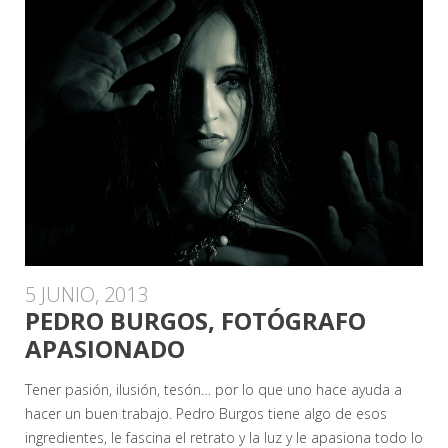
5 JUNIO, 2013
PEDRO BURGOS, FOTÓGRAFO
APASIONADO
Tener pasión, ilusión, tesón… por lo que uno hace ayuda a
hacer un buen trabajo. Pedro Burgos tiene algo de esos
ingredientes, le fascina el retrato y la luz y le apasiona todo lo