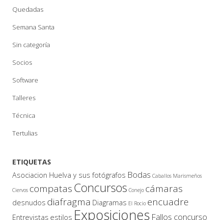
Quedadas
Semana Santa
Sin categoría
Socios
Software
Talleres
Técnica
Tertulias
ETIQUETAS
Bodas
Asociacion Huelva y sus fotógrafos
Caballos Marismeños
Concursos
compatas
cámaras
Ciervos
Conejo
diafragma
encuadre
desnudos
Diagramas
El Rocio
Exposiciones
Fallos concurso
Entrevistas
estilos