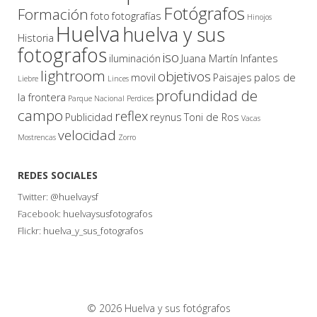
Fotógrafos
Formación
foto
fotografías
Hinojos
Huelva
huelva y sus
Historia
fotografos
iso
iluminación
Juana Martín Infantes
lightroom
objetivos
movil
Paisajes
palos de
Liebre
Linces
profundidad de
la frontera
Parque Nacional
Perdices
campo
reflex
Publicidad
reynus
Toni de Ros
Vacas
velocidad
Mostrencas
Zorro
REDES SOCIALES
Twitter:
@huelvaysf
Facebook:
huelvaysusfotografos
Flickr:
huelva_y_sus_fotografos
© 2026 Huelva y sus fotógrafos