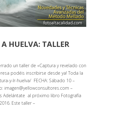
A HUELVA: TALLER
rado un taller de «Captura y revelado con
resa podéis inscribirse desde ya! Toda la
ptura-y-lr-huelva/ FECHA: Sábado 10 –
o: imagen@yellowconsultores.com –
s Adelántate al próximo libro Fotografía
16. Este taller –