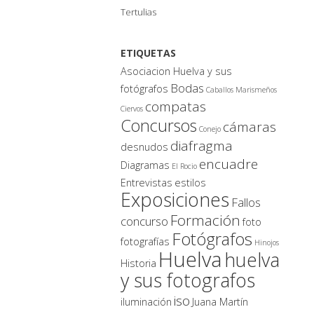
Tertulias
ETIQUETAS
Asociacion Huelva y sus
Bodas
fotógrafos
Caballos Marismeños
compatas
Ciervos
Concursos
cámaras
Conejo
diafragma
desnudos
encuadre
Diagramas
El Rocio
Entrevistas
estilos
Exposiciones
Fallos
Formación
concurso
foto
Fotógrafos
fotografías
Hinojos
Huelva
huelva
Historia
y sus fotografos
iso
iluminación
Juana Martín