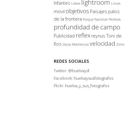
lightroom
Infantes
Liebre
Linces
objetivos
movil
Paisajes
palos
de la frontera
Parque Nacional
Perdices
profundidad de campo
reflex
Publicidad
reynus
Toni de
velocidad
Ros
Vacas Mostrencas
Zorro
REDES SOCIALES
Twitter:
@huelvaysf
Facebook:
huelvaysusfotografos
Flickr:
huelva_y_sus_fotografos