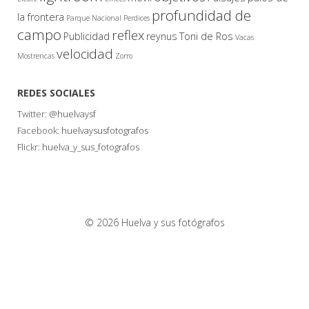
profundidad de
la frontera
Parque Nacional
Perdices
campo
reflex
Publicidad
reynus
Toni de Ros
Vacas
velocidad
Mostrencas
Zorro
REDES SOCIALES
Twitter:
@huelvaysf
Facebook:
huelvaysusfotografos
Flickr:
huelva_y_sus_fotografos
© 2026 Huelva y sus fotógrafos