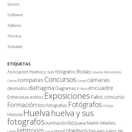
Socios
Software
Talleres
Técnica
Tertulias
ETIQUETAS
Bodas
Asociacion Huelva y sus fotógrafos
Caballos Marismeños
Concursos
compatas
cámaras
Ciervos
Conejo
diafragma
encuadre
desnudos
Diagramas
El Rocio
Exposiciones
Fallos concurso
Entrevistas
estilos
Fotógrafos
Formación
foto
fotografías
Hinojos
Huelva
huelva y sus
Historia
fotografos
iso
iluminación
Juana Martín Infantes
lightroom
objetivos
movil
Paisajes
palos de
Liebre
Linces