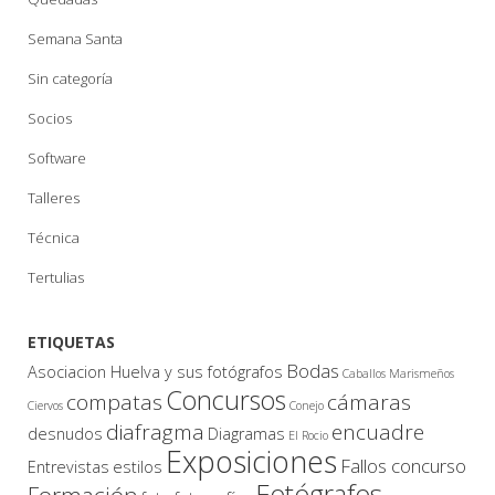
Semana Santa
Sin categoría
Socios
Software
Talleres
Técnica
Tertulias
ETIQUETAS
Bodas
Asociacion Huelva y sus fotógrafos
Caballos Marismeños
Concursos
compatas
cámaras
Ciervos
Conejo
diafragma
encuadre
desnudos
Diagramas
El Rocio
Exposiciones
Fallos concurso
Entrevistas
estilos
Fotógrafos
Formación