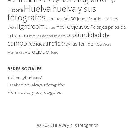
foto
fotografías
Hinojos
Huelva
huelva y sus
Historia
fotografos
iso
iluminación
Juana Martín Infantes
lightroom
objetivos
movil
Paisajes
palos de
Liebre
Linces
profundidad de
la frontera
Parque Nacional
Perdices
campo
reflex
Publicidad
reynus
Toni de Ros
Vacas
velocidad
Mostrencas
Zorro
REDES SOCIALES
Twitter:
@huelvaysf
Facebook:
huelvaysusfotografos
Flickr:
huelva_y_sus_fotografos
© 2026 Huelva y sus fotógrafos